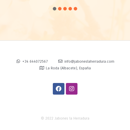
1
2
3
4
5
+34 644072567
info@jaboneslaherradura.com
La Roda (Albacete), España
© 2022 Jabones la Herradura